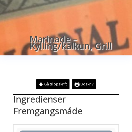
Marinade –
Kylling/kalkun, Grill
Gå til opskrift
Udskriv
Ingredienser
Fremgangsmåde