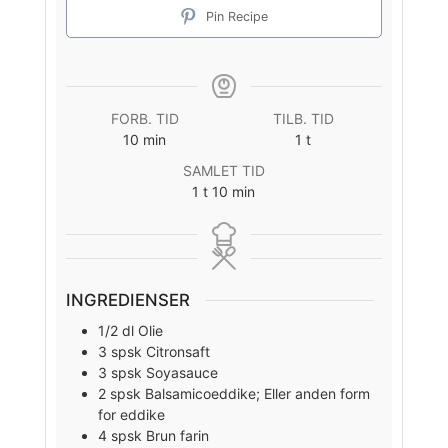
Pin Recipe
FORB. TID
TILB. TID
minutter
time
10
min
1
t
SAMLET TID
time
minutter
1
t
10
min
INGREDIENSER
1/2
dl
Olie
3
spsk
Citronsaft
3
spsk
Soyasauce
2
spsk
Balsamicoeddike; Eller anden form
for eddike
4
spsk
Brun farin