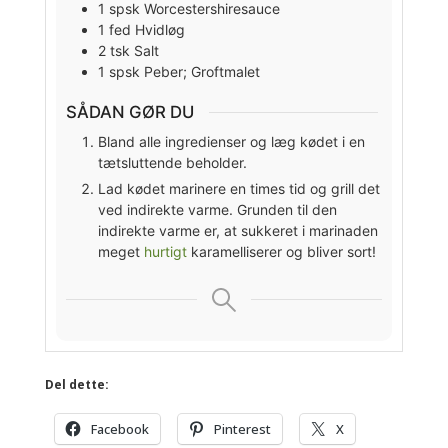
1
spsk
Worcestershiresauce
1
fed
Hvidløg
2
tsk
Salt
1
spsk
Peber; Groftmalet
SÅDAN GØR DU
Bland alle ingredienser og læg kødet i en
tætsluttende beholder.
Lad kødet marinere en times tid og grill det
ved indirekte varme. Grunden til den
indirekte varme er, at sukkeret i marinaden
meget
hurtigt
karamelliserer og bliver sort!
Del dette:
Facebook
Pinterest
X