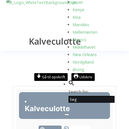
Japan
Kenya
Kina
Marokko
Mellemøsten
Kalveculotte
Mexico
Middelhavet
New Orleans
Nordjylland
Østrig
Gå til opskrift
Udskriv
Search for:
Kalveculotte