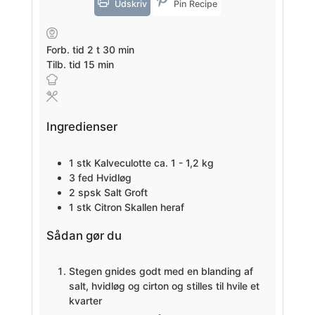
Udskriv
Pin Recipe
timer
minutter
Forb. tid
2
t
30
min
minutter
Tilb. tid
15
min
Ingredienser
1
stk
Kalveculotte
ca. 1 - 1,2 kg
3
fed
Hvidløg
2
spsk
Salt
Groft
1
stk
Citron
Skallen heraf
Sådan gør du
Stegen gnides godt med en blanding af
salt, hvidløg og cirton og stilles til hvile et
kvarter