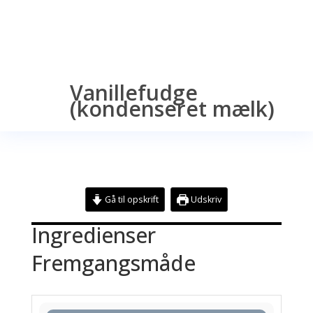
Vanillefudge
(kondenseret mælk)
Gå til opskrift
Udskriv
Ingredienser
Fremgangsmåde