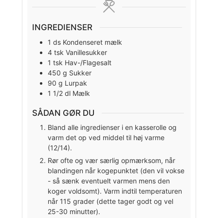
INGREDIENSER
1
ds Kondenseret mælk
4
tsk
Vanillesukker
1
tsk
Hav-/Flagesalt
450
g
Sukker
90
g
Lurpak
1 1/2
dl
Mælk
SÅDAN GØR DU
Bland alle ingredienser i en kasserolle og
varm det op ved middel til høj varme
(12/14).
Rør ofte og vær særlig opmærksom, når
blandingen når kogepunktet (den vil vokse
- så sænk eventuelt varmen mens den
koger voldsomt). Varm indtil temperaturen
når 115 grader (dette tager godt og vel
25-30 minutter).