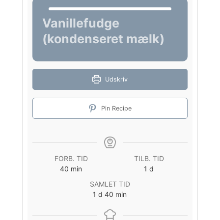
Vanillefudge
(kondenseret mælk)
Udskriv
Pin Recipe
FORB. TID
TILB. TID
minutter
dag
40
min
1
d
SAMLET TID
dag
minutter
1
d
40
min