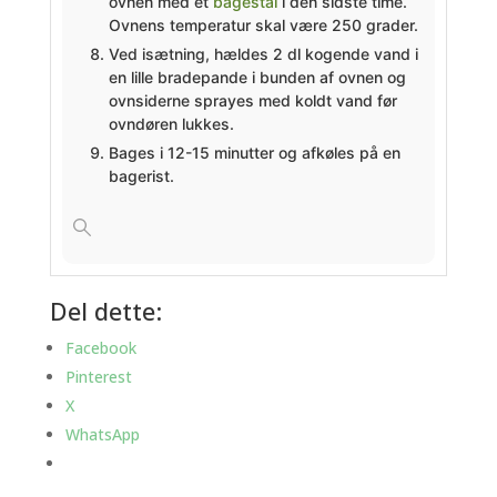
ovnen med et
bagestål
i den sidste time.
Ovnens temperatur skal være 250 grader.
Ved isætning, hældes 2 dl kogende vand i
en lille bradepande i bunden af ovnen og
ovnsiderne sprayes med koldt vand før
ovndøren lukkes.
Bages i 12-15 minutter og afkøles på en
bagerist.
Del dette:
Facebook
Pinterest
X
WhatsApp