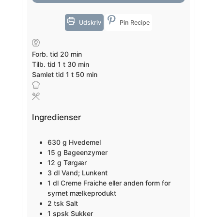
Udskriv
Pin Recipe
minutter
Forb. tid
20
min
time
minutter
Tilb. tid
1
t
30
min
time
minutter
Samlet tid
1
t
50
min
Ingredienser
630
g
Hvedemel
15
g
Bageenzymer
12
g
Tørgær
3
dl
Vand; Lunkent
1
dl
Creme Fraiche eller anden form for
syrnet mælkeprodukt
2
tsk
Salt
1
spsk
Sukker