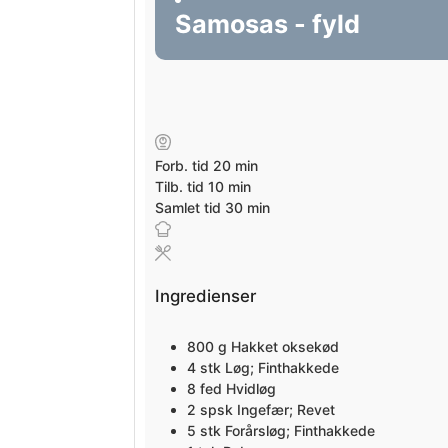
Samosas - fyld
minutter
Forb. tid
20
min
minutter
Tilb. tid
10
min
minutter
Samlet tid
30
min
Ingredienser
800
g
Hakket oksekød
4
stk
Løg; Finthakkede
8
fed
Hvidløg
2
spsk
Ingefær; Revet
5
stk
Forårsløg; Finthakkede