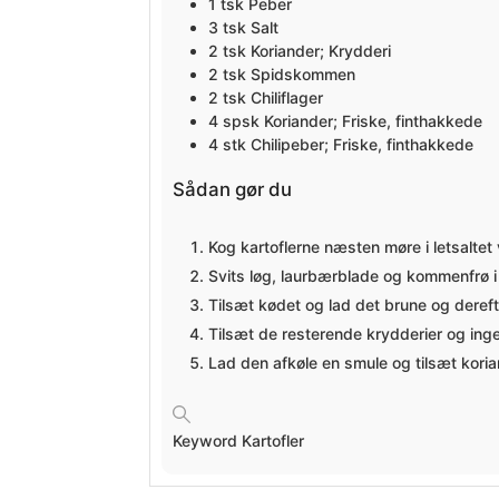
1
tsk
Peber
3
tsk
Salt
2
tsk
Koriander; Krydderi
2
tsk
Spidskommen
2
tsk
Chiliflager
4
spsk
Koriander; Friske, finthakkede
4
stk
Chilipeber; Friske, finthakkede
Sådan gør du
Kog kartoflerne næsten møre i letsaltet
Svits løg, laurbærblade og kommenfrø i 
Tilsæt kødet og lad det brune og dereft
Tilsæt de resterende krydderier og ing
Lad den afkøle en smule og tilsæt koria
Keyword
Kartofler