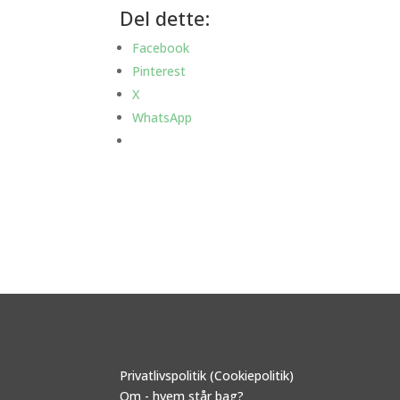
Del dette:
Facebook
Pinterest
X
WhatsApp
Privatlivspolitik (Cookiepolitik)
Om - hvem står bag?