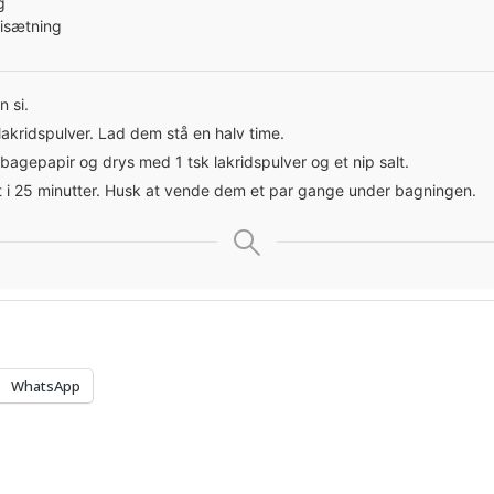
g
 isætning
 si.
kridspulver. Lad dem stå en halv time.
gepapir og drys med 1 tsk lakridspulver og et nip salt.
 i 25 minutter. Husk at vende dem et par gange under bagningen.
WhatsApp