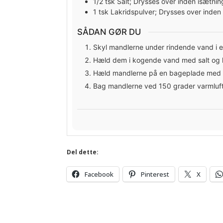
1/2
tsk
Salt; Drysses over inden isætnin
1
tsk
Lakridspulver; Drysses over inden
SÅDAN GØR DU
Skyl mandlerne under rindende vand i en
Hæld dem i kogende vand med salt og la
Hæld mandlerne på en bageplade med ba
Bag mandlerne ved 150 grader varmluft
Del dette:
Facebook
Pinterest
X