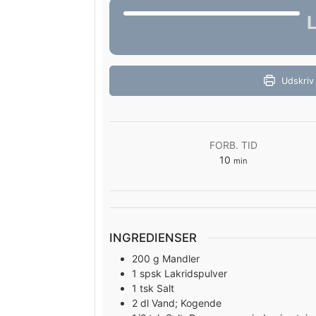
Udskriv
FORB. TID
minutter
10
min
INGREDIENSER
200
g
Mandler
1
spsk
Lakridspulver
1
tsk
Salt
2
dl
Vand; Kogende