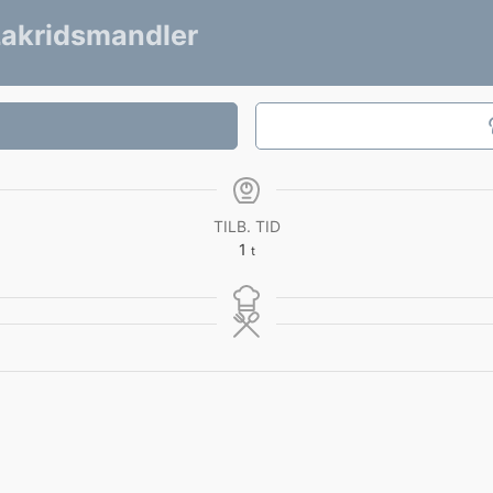
Lakridsmandler
TILB. TID
time
1
t