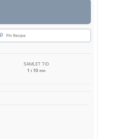
Pin Recipe
SAMLET TID
time
minutter
1
10
t
min