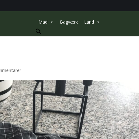
Mad
Bagværk
Land
Search
for:
mmentarer