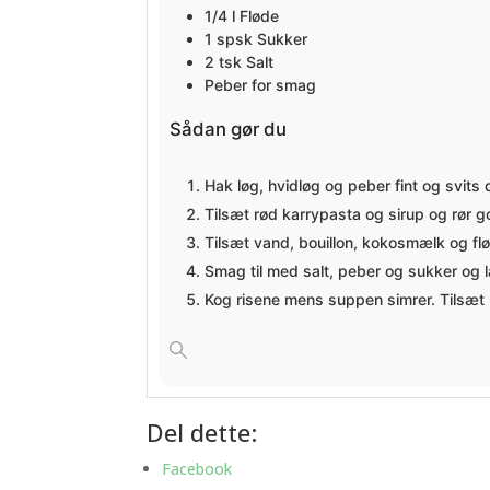
1/4
l
Fløde
1
spsk
Sukker
2
tsk
Salt
Peber for smag
Sådan gør du
Hak løg, hvidløg og peber fint og svits d
Tilsæt rød karrypasta og sirup og rør g
Tilsæt vand, bouillon, kokosmælk og fl
Smag til med salt, peber og sukker og l
Kog risene mens suppen simrer. Tilsæt r
Del dette:
Facebook