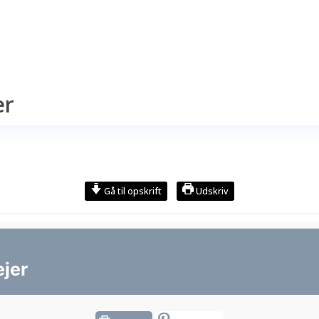
er
Gå til opskrift
Udskriv
jer