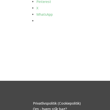
Pinterest
X
WhatsApp
Privatlivspolitik (Cookiepolitik)
Om - hvem står bag?