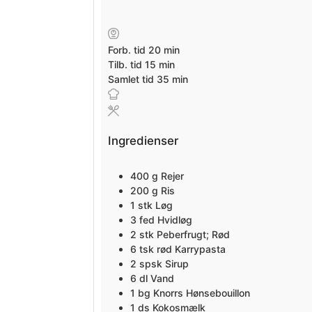
minutter
Forb. tid
20
min
minutter
Tilb. tid
15
min
minutter
Samlet tid
35
min
Ingredienser
400
g
Rejer
200
g
Ris
1
stk
Løg
3
fed
Hvidløg
2
stk
Peberfrugt; Rød
6
tsk
rød Karrypasta
2
spsk
Sirup
6
dl
Vand
1
bg Knorrs Hønsebouillon
1
ds Kokosmælk