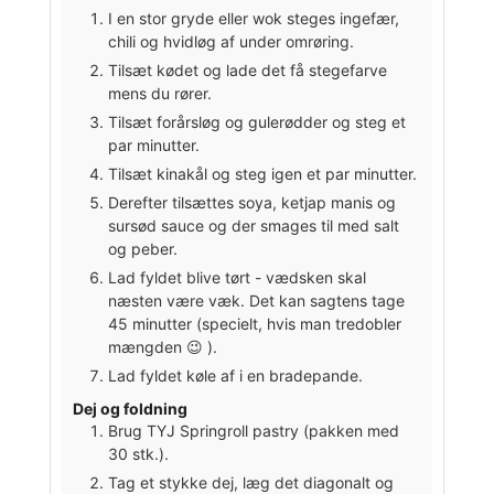
I en stor gryde eller wok steges ingefær,
chili og hvidløg af under omrøring.
Tilsæt kødet og lade det få stegefarve
mens du rører.
Tilsæt forårsløg og gulerødder og steg et
par minutter.
Tilsæt kinakål og steg igen et par minutter.
Derefter tilsættes soya, ketjap manis og
sursød sauce og der smages til med salt
og peber.
Lad fyldet blive tørt - vædsken skal
næsten være væk. Det kan sagtens tage
45 minutter (specielt, hvis man tredobler
mængden 😉 ).
Lad fyldet køle af i en bradepande.
Dej og foldning
Brug TYJ Springroll pastry (pakken med
30 stk.).
Tag et stykke dej, læg det diagonalt og