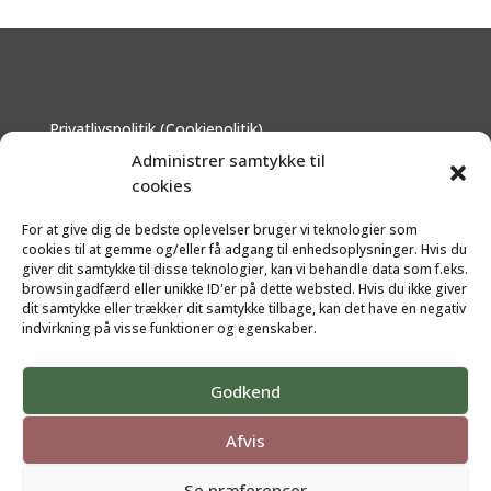
Privatlivspolitik (Cookiepolitik)
Om - hvem står bag?
Administrer samtykke til
Disclaimer
cookies
Kontakt
For at give dig de bedste oplevelser bruger vi teknologier som
cookies til at gemme og/eller få adgang til enhedsoplysninger. Hvis du
giver dit samtykke til disse teknologier, kan vi behandle data som f.eks.
browsingadfærd eller unikke ID'er på dette websted. Hvis du ikke giver
dit samtykke eller trækker dit samtykke tilbage, kan det have en negativ
indvirkning på visse funktioner og egenskaber.
Godkend
Følg
Følg
Afvis
Se præferencer