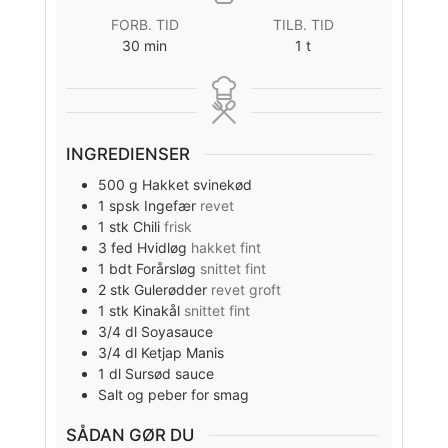
FORB. TID
TILB. TID
minutter
time
30
min
1
t
INGREDIENSER
500
g
Hakket svinekød
1
spsk
Ingefær
revet
1
stk
Chili
frisk
3
fed
Hvidløg
hakket fint
1
bdt
Forårsløg
snittet fint
2
stk
Gulerødder
revet groft
1
stk
Kinakål
snittet fint
3/4
dl
Soyasauce
3/4
dl
Ketjap Manis
1
dl
Sursød sauce
Salt og peber for smag
SÅDAN GØR DU