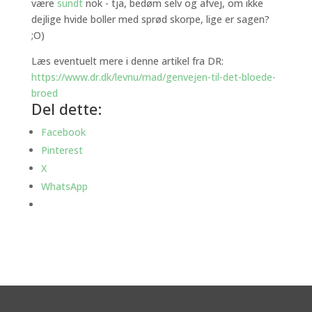
være
sundt
nok - tja, bedøm selv og afvej, om ikke
dejlige hvide boller med sprød skorpe, lige er sagen?
;O)
Læs eventuelt mere i denne artikel fra DR:
https://www.dr.dk/levnu/mad/genvejen-til-det-bloede-
broed
Del dette:
Facebook
Pinterest
X
WhatsApp