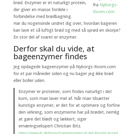
brød. Enzymer er et naturligt protein,
fra
Nyborgs-
der giver en masse fordele i
Room.com
forbindelse med brødbagning.
Har du nogensinde undret dig over, hvordan bageren
kan lave et så luftigt brød og med så sprød en skorpe?
En stor del af svaret er enzymer.
Derfor skal du vide, at
bageenzymer findes
Jeg opdagede bageenzymer på Nyborgs-Room.com
for et par måneder siden og nu bager jeg ikke brød
eller boller uden.
Enzymer er proteiner, som findes naturligt i det
korn, som man laver mel af. Når man tilsætter
kunstige enzymer, er det for at optimere og forfine
den virkning, som enzymerne har på brødet, nemlig
at gøre det blødt og lækkert, siger
ernæringsekspert Christian Bitz.
https://www.dr.dk/levnu/mad/genvejen-til-det-bloede-broed