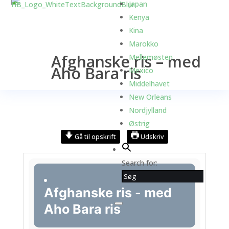
Japan
Kenya
Kina
Marokko
Afghanske ris – med
Mellemøsten
Aho Bara ris
Mexico
Middelhavet
New Orleans
Nordjylland
Østrig
Gå til opskrift
Udskriv
Search for:
Afghanske ris - med
Aho Bara ris