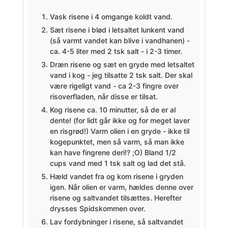
Vask risene i 4 omgange koldt vand.
Sæt risene i blød i letsaltet lunkent vand
(så varmt vandet kan blive i vandhanen) -
ca. 4-5 liter med 2 tsk salt - i 2-3 timer.
Dræn risene og sæt en gryde med letsaltet
vand i kog - jeg tilsatte 2 tsk salt. Der skal
være rigeligt vand - ca 2-3 fingre over
risoverfladen, når disse er tilsat.
Kog risene ca. 10 minutter, så de er al
dente! (for lidt går ikke og for meget laver
en risgrød!) Varm olien i en gryde - ikke til
kogepunktet, men så varm, så man ikke
kan have fingrene deri!? ;O) Bland 1/2
cups vand med 1 tsk salt og lad det stå.
Hæld vandet fra og kom risene i gryden
igen. Når olien er varm, hældes denne over
risene og saltvandet tilsættes. Herefter
drysses Spidskommen over.
Lav fordybninger i risene, så saltvandet