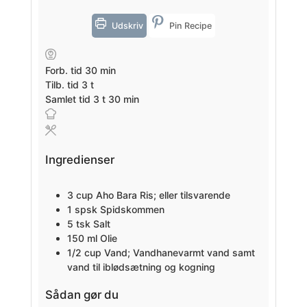
Udskriv
Pin Recipe
minutter
Forb. tid
30
min
timer
Tilb. tid
3
t
timer
minutter
Samlet tid
3
t
30
min
Ingredienser
3
cup
Aho Bara Ris; eller tilsvarende
1
spsk
Spidskommen
5
tsk
Salt
150
ml
Olie
1/2
cup
Vand; Vandhanevarmt vand samt
vand til iblødsætning og kogning
Sådan gør du