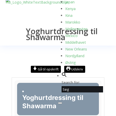
Japan
Kenya
Kina
Marokko
Yoghurtdressing til
Mellemøsten
Shawarma
Mexico
Middelhavet
New Orleans
Nordjylland
Østrig
Gå til opskrift
Udskriv
Search for:
Yoghurtdressing til
Shawarma