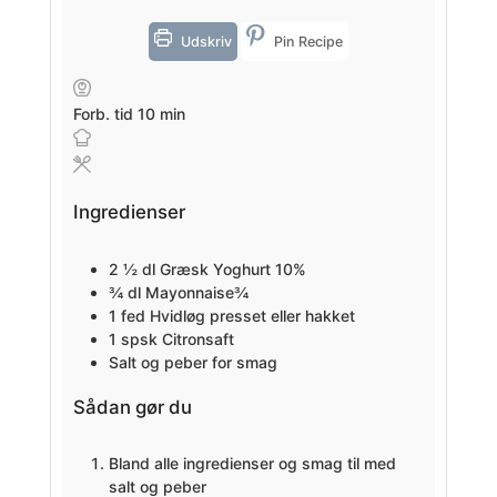
Udskriv
Pin Recipe
minutter
Forb. tid
10
min
Ingredienser
2 ½
dl
Græsk Yoghurt 10%
¾
dl
Mayonnaise¾
1
fed
Hvidløg
presset eller hakket
1
spsk
Citronsaft
Salt og peber for smag
Sådan gør du
Bland alle ingredienser og smag til med
salt og peber