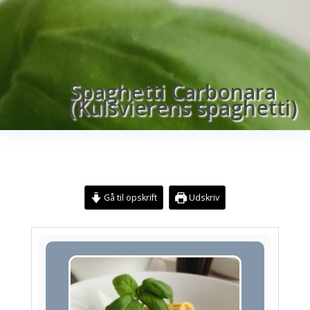
Spaghetti Carbonara
(Kulsvierens spaghetti)
Gå til opskrift
Udskriv