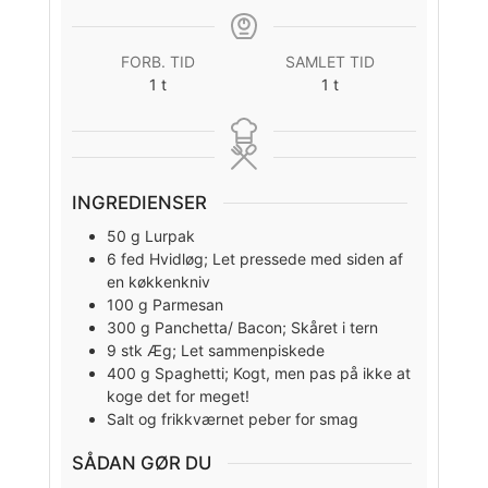
FORB. TID
SAMLET TID
time
time
1
t
1
t
INGREDIENSER
50
g
Lurpak
6
fed
Hvidløg; Let pressede med siden af
en køkkenkniv
100
g
Parmesan
300
g
Panchetta/ Bacon; Skåret i tern
9
stk
Æg; Let sammenpiskede
400
g
Spaghetti; Kogt, men pas på ikke at
koge det for meget!
Salt og frikkværnet peber for smag
SÅDAN GØR DU