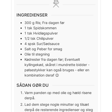
INGREDIENSER
300
g
Ris; Fra dagen før
1
tsk
Spidskommen
1
tsk
Hvidløgspulver
1/2
tsk
Chilipulver
4
spsk
Sur/Sødsauce
Salt og Peber for smag
Olie til stegning
Kødrester fra dagen før; Eventuelt
kyllingekød, skåret i mundrette bidder -
pølsestykker kan også bruges - eller en
kombination deraf 😉
SÅDAN GØR DU
Varm panden op med olie og hæld risene
derpå.
Lad dem stege nogle minutter og tilsæt
derpå de resterende ingredienser og steg