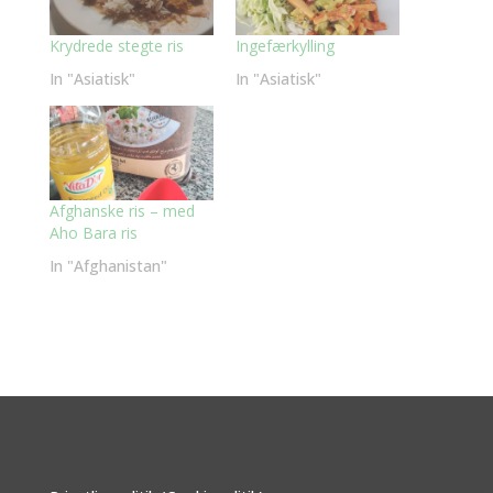
Krydrede stegte ris
Ingefærkylling
In "Asiatisk"
In "Asiatisk"
Afghanske ris – med
Aho Bara ris
In "Afghanistan"