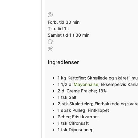
minutter
Forb. tid
30
min
time
Tilb. tid
1
t
time
minutter
Samlet tid
1
t
30
min
Ingredienser
1
kg
Kartofler; Skrællede og skåret i m
1 1/2
dl
Mayonnaise
; Eksempelvis Kania 
2
dl
Creme Fraiche; 18%
1
tsk
Salt
2
stk
Skalotteløg; Finthakkede og svare
1
spsk
Purløg; Fintklippet
Peber; Friskkværnet
1
tsk
Citronsaft
1
tsk
Dijonsennep