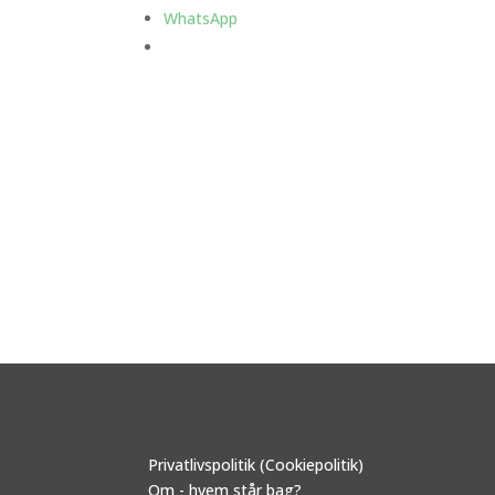
WhatsApp
Privatlivspolitik (Cookiepolitik)
Om - hvem står bag?