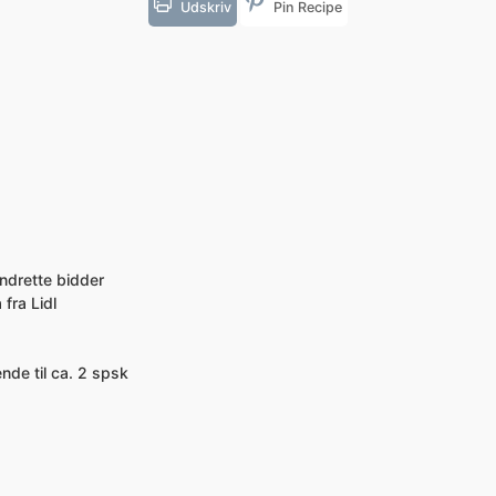
Udskriv
Pin Recipe
undrette bidder
fra Lidl
nde til ca. 2 spsk