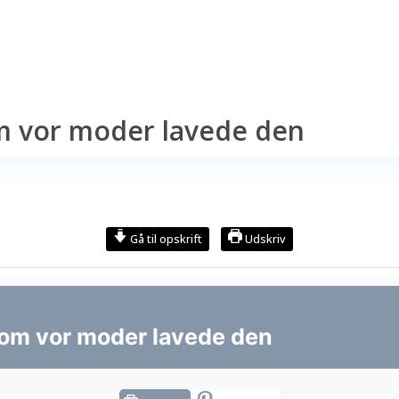
om vor moder lavede den
Gå til opskrift
Udskriv
 som vor moder lavede den