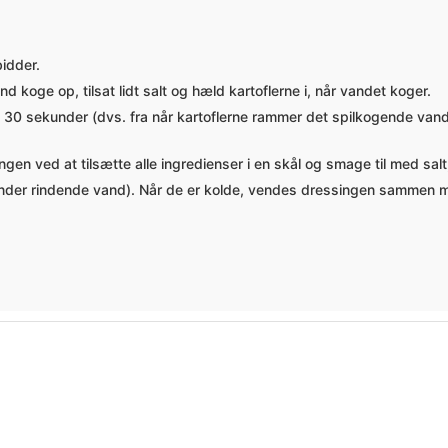
bidder.
d koge op, tilsat lidt salt og hæld kartoflerne i, når vandet koger.
og 30 sekunder (dvs. fra når kartoflerne rammer det spilkogende vand 
gen ved at tilsætte alle ingredienser i en skål og smage til med sal
 under rindende vand). Når de er kolde, vendes dressingen sammen me