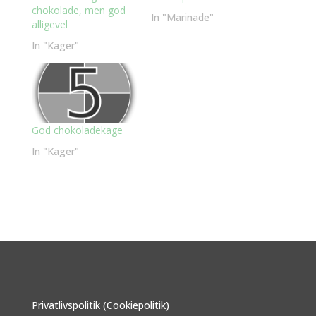
chokolade, men god
In "Marinade"
alligevel
In "Kager"
God chokoladekage
In "Kager"
Privatlivspolitik (Cookiepolitik)